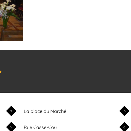
La place du Marché
2
3
Rue Casse-Cou
5
6