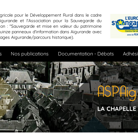
gricole pour le Développement Rural dans le cadre
gurande et l'Association pour la Sauvegarde du
ation : "Sauvegarde et mise en valeur du patrimoine
quinze panneaux d'information dans Aigurande avec
pages Aigurande/parcours historique).
s
Nos publications
Documentation - Débats
Adhés
LA CHAPELLE