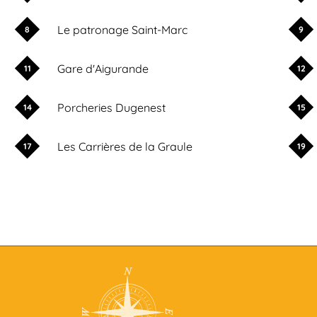
Le patronage Saint-Marc
8
9
Gare d'Aigurande
11
12
Porcheries Dugenest
14
15
Les Carrières de la Graule
17
19